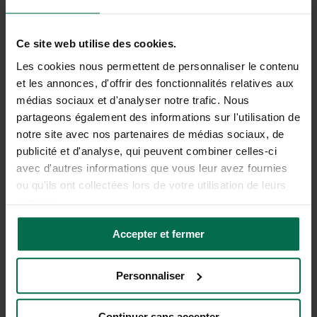
Simplifiez vos décisions et maximisez vos
économies en toute sérénité.
Ce site web utilise des cookies.
Les cookies nous permettent de personnaliser le contenu
et les annonces, d'offrir des fonctionnalités relatives aux
médias sociaux et d'analyser notre trafic. Nous
partageons également des informations sur l'utilisation de
notre site avec nos partenaires de médias sociaux, de
publicité et d'analyse, qui peuvent combiner celles-ci
avec d'autres informations que vous leur avez fournies
ou qu'ils ont collectées lors de votre utilisation de leurs
services.
Accepter et fermer
Personnaliser
Une interface intuitive et
Continuer sans accepter