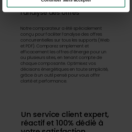
pédagogique pour faciliter
l’analyse des offres
Notre comparateur a été spécialement
conçu pour faciliter l’analyse des offres
concurrentielles sur tous les supports (Web
et PDF). Comparez simplement et
efficacement les offres d’énergie pour un
ou plusieurs sites, en tenant compte de
chaque composante. Optimisez vos
décisions énergétiques en toute simplicité,
grâce à un outil pensé pour vous offrir
clarté et performance.
Un service client expert,
réactif et 100% dédié à
votre satisfaction